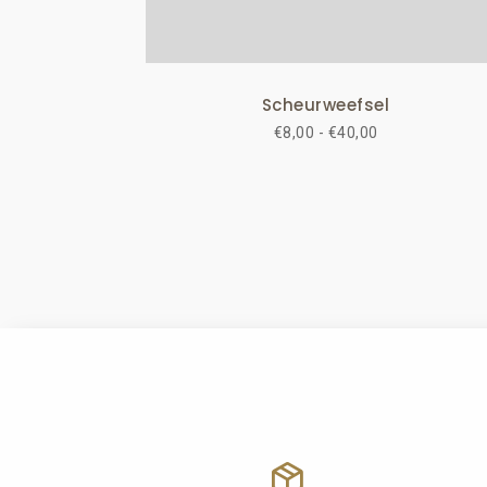
Scheurweefsel
Prijsklasse:
€
8,00
-
€
40,00
€8,00
tot
€40,00
package_2