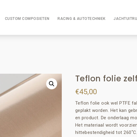
CUSTOM COMPOSIETEN
RACING & AUTOTECHNIEK
JACHTUITRU
Teflon folie ze
€
45,00
Teflon folie ook wel PTFE f
geplakt worden. Het kan geb
en product. De onderlaag moe
Het materiaal wordt voorzien
hittebestendigheid tot 260˚C.