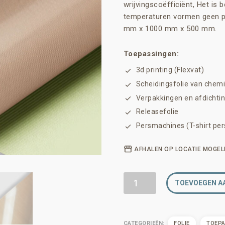
wrijvingscoëfficiënt, Het is
temperaturen vormen geen p
mm x 1000 mm x 500 mm.
Toepassingen:
3d printing (Flexvat)
Scheidingsfolie van chemi
Verpakkingen en afdichti
Releasefolie
Persmachines (T-shirt per
AFHALEN OP LOCATIE MOGEL
Teflon
TOEVOEGEN A
folie
zelfklevend
(PTFE)
CATEGORIEËN:
FOLIE
TOEPA