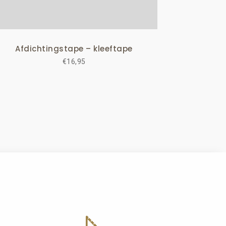
Afdichtingstape – kleeftape
€
16,95
square_foot