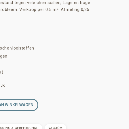
 bestand tegen vele chemicaliën, Lage en hoge
robleem. Verkoop per 0.5 m². Afmeting 0,25
sche vloeistoffen
ngen
s)
IJK
AN WINKELWAGEN
SSING & GEREEDSCHAP
VACUÜM