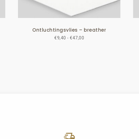
Ontluchtingsvlies – breather
Prijsklasse:
€
9,40
-
€
47,00
€9,40
tot
€47,00
delivery_truck_speed